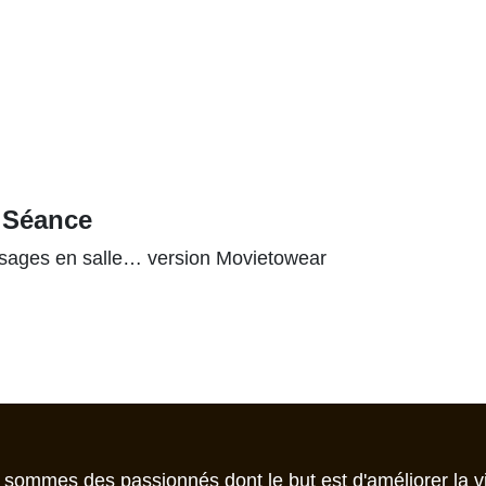
re Séance
ages en salle… version Movietowear
sommes des passionnés dont le but est d'améliorer la vie d