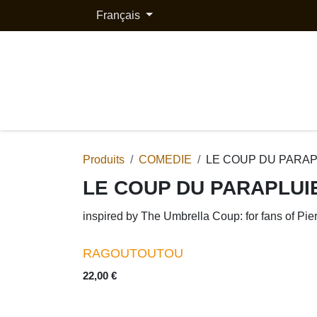
Se rendre au contenu
Français
ACTION
ANIMATION
COMÉDIE
HO
Produits
COMEDIE
LE COUP DU PARAPLUI
LE COUP DU PARAPLU
inspired by The Umbrella Coup: for fans of Pierre 
RAGOUTOUTOU
22,00
€