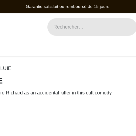
Garantie satisfait ou remboursé de 15 jours
RREUR
COMÉDIE MUSICALE
SCI-FI
E
IE
Richard as an accidental killer in this cult comedy.