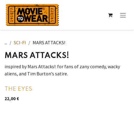
Se rendre au contenu
...
SCI-FI
MARS ATTACKS!
MARS ATTACKS!
inspired by Mars Attacks!: for fans of zany comedy, wacky
aliens, and Tim Burton’s satire.
THE EYES
22,00
€