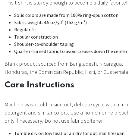
This t-shirt is sturdy enough to become a daily favorite!
Solid colors are made from 100% ring-spun cotton
Fabric weight: 4.5 oz/yd² (153 g/m²)
Regular fit
Tubular construction
Shoulder-to-shoulder taping
Quarter-turned fabric to avoid creases down the center
Blank product sourced from Bangladesh, Nicaragua,
Honduras, the Dominican Republic, Haiti, or Guatemala
Care Instructions
Machine wash cold, inside out, delicate cycle with a mild
detergent and similar colors. Use a non-chlorine bleach
only if necessary. Do not use fabric softener.
Tumble dry on low heat or air dry for optimal lifespan.